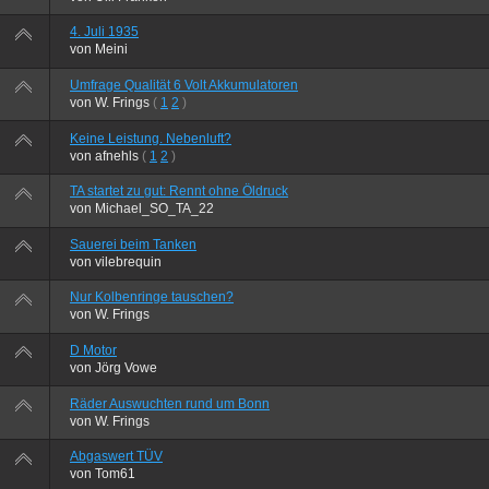
4. Juli 1935
von
Meini
Umfrage Qualität 6 Volt Akkumulatoren
von
W. Frings
(
1
2
)
Keine Leistung. Nebenluft?
von
afnehls
(
1
2
)
TA startet zu gut: Rennt ohne Öldruck
von
Michael_SO_TA_22
Sauerei beim Tanken
von
vilebrequin
Nur Kolbenringe tauschen?
von
W. Frings
D Motor
von
Jörg Vowe
Räder Auswuchten rund um Bonn
von
W. Frings
Abgaswert TÜV
von
Tom61