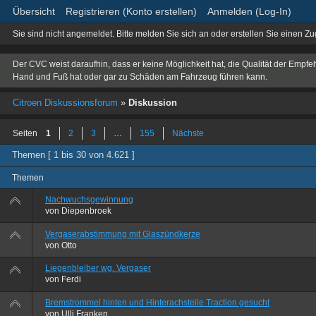
Übersicht
Registrieren (Konto erstellen)
Anmelden (Log-In)
Sie sind nicht angemeldet.
Bitte melden Sie sich an oder erstellen Sie einen Z
Der CVC weist daraufhin, dass er keine Möglichkeit hat, die Qualität der Empfe
Hand und Fuß hat oder gar zu Schäden am Fahrzeug führen kann.
Citroen Diskussionsforum
»
Diskussion
Seiten
1
2
3
…
155
Nächste
Themen [ 1 bis 30 von 4.621 ]
Themen
Nachwuchsgewinnung
von
Diepenbroek
Vergaserabstimmung mit Glaszündkerze
von
Otto
Liegenbleiber wg. Vergaser
von
Ferdi
Bremstrommel hinten und Hinterachsteile Traction gesucht
von
Ulli Franken