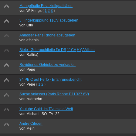
Mangelhafte Ersatzteilqualitäten
von
W. Frings
(
1
2
3
)
3 Fingerkupplung 11CV abzugeben
von
Otto
Anlasser Paris Rhone abzugeben
von
afnehls
Biete : Gebrauchtteile für DS,11CV,HY,AMI etc.
von
Ralf(ix)
Revidiertes Getriebe zu verkaufen
von
Pepe
34 PBIC auf Perfo - Erfahrungsbericht
von
Pepe
(
1
2
)
Suche Anlasser (Paris Rhone D11B27 6V)
von
zudroehn
Youtube Gold: Im TA um die Welt
von
Michael_SO_TA_22
André Citroën
von
Meini