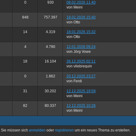
0
930
08.02.2026 11:40
von Meini
848
757.397
18.01.2026 15:40
von Otto
14
4.319
18.01.2026 15:32
von Otto
4
4.790
12.01.2026 09:24
von Jörg Vowe
18
16.104
26.12.2025 02:11
von vilebrequin
0
1.862
20.12.2025 23:27
von Ferdi
31
30.202
12.12.2025 19:59
von Meini
82
80.337
12.12.2025 10:28
von Meini
Sie müssen sich
anmelden
oder
registrieren
um ein neues Thema zu erstellen.