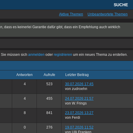
SUCHE
Aktive Themen
Unbeantwortete Themen
n, dass es keinerlei Garantie dafür gibt, dass ein Empfehlung auch wirklich
Sie müssen sich
anmelden
oder
registrieren
um ein neues Thema zu erstellen.
Antworten
Aufrufe
letzter Beitrag
4
523
30.07.2026 17:45
von zudroehn
4
455
24.07.2026 21:57
von W. Frings
8
841
23.07.2026 13:27
von Ferdi
0
276
19.07.2026 11:52
von Ulli Franken