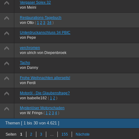
Vergaser Solex 32
von
Meini
Restaurations-Tagebuch
von
Otto
(
1
2
3
34
)
Unterdruckanschluss 34 PBIC
von
Pepe
verchromen
von
ulrich von Diepenbroek
Tacho
von
Danny
Frohe Weihnachten allerseits!
von
Ferdi
Motoröl - Die Glaubensfrage?
von
Isabelle182
(
1
2
)
Mysteriöser Motorschaden
von
W. Frings
(
1
2
3
4
)
Themen [ 1 bis 30 von 4.621 ]
Seiten
1
2
3
…
155
Nächste