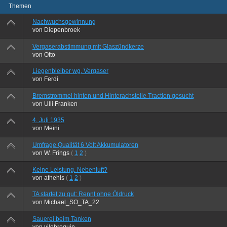
Themen
Nachwuchsgewinnung
von
Diepenbroek
Vergaserabstimmung mit Glaszündkerze
von
Otto
Liegenbleiber wg. Vergaser
von
Ferdi
Bremstrommel hinten und Hinterachsteile Traction gesucht
von
Ulli Franken
4. Juli 1935
von
Meini
Umfrage Qualität 6 Volt Akkumulatoren
von
W. Frings
(
1
2
)
Keine Leistung. Nebenluft?
von
afnehls
(
1
2
)
TA startet zu gut: Rennt ohne Öldruck
von
Michael_SO_TA_22
Sauerei beim Tanken
von
vilebrequin