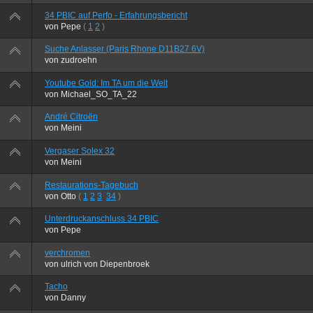
34 PBIC auf Perfo - Erfahrungsbericht
von
Pepe
(
1
2
)
Suche Anlasser (Paris Rhone D11B27 6V)
von
zudroehn
Youtube Gold: Im TA um die Welt
von
Michael_SO_TA_22
André Citroën
von
Meini
Vergaser Solex 32
von
Meini
Restaurations-Tagebuch
von
Otto
(
1
2
3
34
)
Unterdruckanschluss 34 PBIC
von
Pepe
verchromen
von
ulrich von Diepenbroek
Tacho
von
Danny