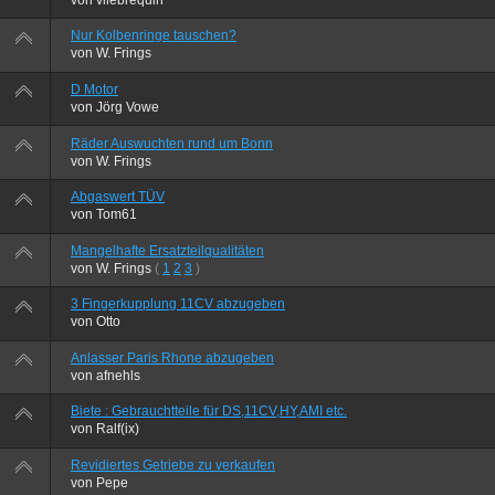
Nur Kolbenringe tauschen?
von
W. Frings
D Motor
von
Jörg Vowe
Räder Auswuchten rund um Bonn
von
W. Frings
Abgaswert TÜV
von
Tom61
Mangelhafte Ersatzteilqualitäten
von
W. Frings
(
1
2
3
)
3 Fingerkupplung 11CV abzugeben
von
Otto
Anlasser Paris Rhone abzugeben
von
afnehls
Biete : Gebrauchtteile für DS,11CV,HY,AMI etc.
von
Ralf(ix)
Revidiertes Getriebe zu verkaufen
von
Pepe