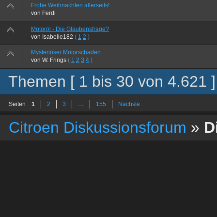
Frohe Weihnachten allerseits!
von
Ferdi
Motoröl - Die Glaubensfrage?
von
Isabelle182
(
1
2
)
Mysteriöser Motorschaden
von
W. Frings
(
1
2
3
4
)
Themen [ 1 bis 30 von 4.621 ]
Seiten
1
2
3
…
155
Nächste
Citroen Diskussionsforum
»
D