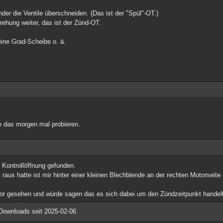
nder die Ventile überschneiden. (Das ist der "Spül"-OT.)
ehung weiter, das ist der Zünd-OT.
eine Grad-Scheibe o. ä.
e das morgen mal probieren.
e Kontrollöffnung gefunden.
us hatte ist mir hinter einer kleinen Blechblende an der rechten Motorseite 
or gesehen und würde sagen das es sich dabei um den Zündzeitpunkt handelt 
Downloads seit 2025-02-06