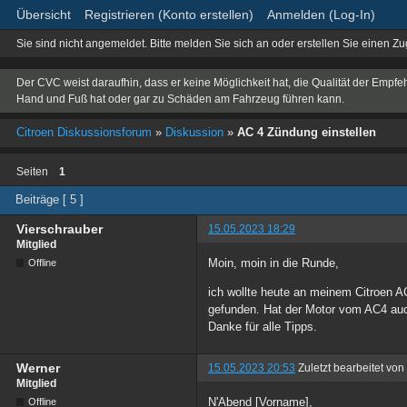
Übersicht
Registrieren (Konto erstellen)
Anmelden (Log-In)
Sie sind nicht angemeldet.
Bitte melden Sie sich an oder erstellen Sie einen Z
Der CVC weist daraufhin, dass er keine Möglichkeit hat, die Qualität der Empfe
Hand und Fuß hat oder gar zu Schäden am Fahrzeug führen kann.
Citroen Diskussionsforum
»
Diskussion
»
AC 4 Zündung einstellen
Seiten
1
Beiträge [ 5 ]
Vierschrauber
15.05.2023 18:29
Mitglied
Moin, moin in die Runde,
Offline
ich wollte heute an meinem Citroen A
gefunden. Hat der Motor vom AC4 auch 
Danke für alle Tipps.
Werner
15.05.2023 20:53
Zuletzt bearbeitet vo
Mitglied
N'Abend [Vorname],
Offline