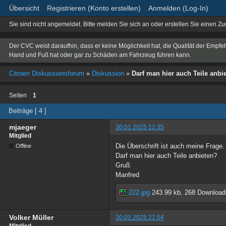
Übersicht
Registrieren (Konto erstellen)
Anmelden (Log-In)
Sie sind nicht angemeldet.
Bitte melden Sie sich an oder erstellen Sie einen Z
Der CVC weist daraufhin, dass er keine Möglichkeit hat, die Qualität der Empfe
Hand und Fuß hat oder gar zu Schäden am Fahrzeug führen kann.
Citroen Diskussionsforum
»
Diskussion
»
Darf man hier auch Teile anbi
Seiten
1
Beiträge [ 4 ]
mjaeger
30.01.2025 12:35
Mitglied
Die Überschrift ist auch meine Frage.
Offline
Darf man hier auch Teile anbieten?
Gruß
Manfred
222.jpg
243.99 kb, 268 Download
Volker Müller
30.01.2025 21:54
Mitglied