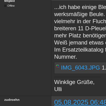
Mitglied
...ich habe einige Bl
Offline
werksmäßige Beule. 
vielmehr in der Fluc
breiteren 11 D-Pleue
mehr Platz benötige
Weiß jemand etwas 
Im Ersatzteilkatalog 
Nummer.
IMG_6043.JPG
1.
Winklige Grüße,
Ulli
zudroehn
05.08.2025 06:4