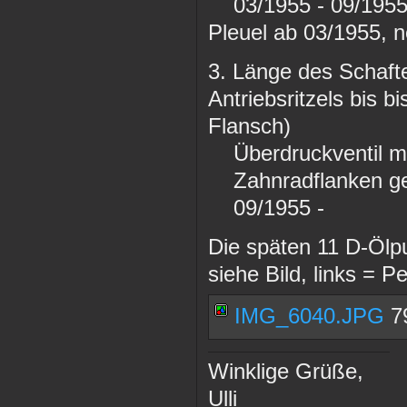
03/1955 - 09/1955 -
Pleuel ab 03/1955, n
3. Länge des Schaf
Antriebsritzels bis 
Flansch)
Überdruckventil mit
Zahnradflanken g
09/1955 - -> 1
Die späten 11 D-Ölp
siehe Bild, links = 
IMG_6040.JPG
79
Winklige Grüße,
Ulli