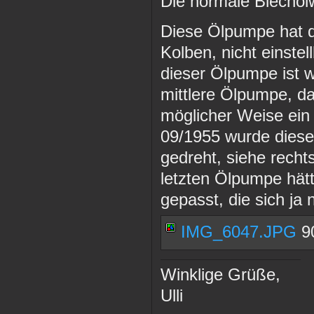
Die normale Blechöl
Diese Ölpumpe hat d
Kolben, nicht einstel
dieser Ölpumpe ist w
mittlere Ölpumpe, d
möglicher Weise ein 
09/1955 wurde diese
gedreht, siehe rech
letzten Ölpumpe hätt
gepasst, die sich ja 
IMG_6047.JPG
90
Winklige Grüße,
Ulli