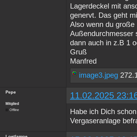
Lagerdeckel mit ansc
genervt. Das geht mi
Also wenn du große 
Außendurchmesser su
dann auch in z.B 1 
Gruß
Manfred
image3.jpeg
272.1
Pepe
11.02.2025 23:1
Mitglied
Habe ich Dich schon
Offline
Vergaseranlage befra
Loetlampe