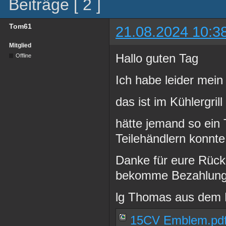
Beiträge [ 2 ]
Tom61
21.08.2024 10:3
Mitglied
Hallo guten Tag
Offline
Ich habe leider mei
das ist im Kühlergril
hätte jemand so ein 
Teilehändlern konnte
Danke für eure Rück
bekomme Bezahlung i
lg Thomas aus dem 
15CV Emblem.pd