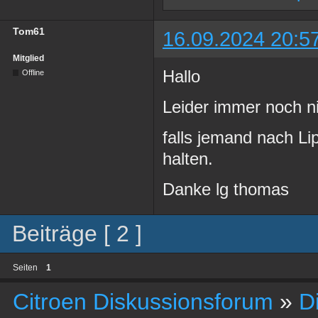
Tom61
16.09.2024 20:5
Mitglied
Hallo
Offline
Leider immer noch ni
falls jemand nach Li
halten.
Danke lg thomas
Beiträge [ 2 ]
Seiten
1
Citroen Diskussionsforum
»
D